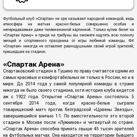
Футбольный клуб «Спартак» не зря называют народной командой, ведь
атмосфера на матчах красно-белых совершенно особая и
непередаваемая даже телевизионной картинкой. Только купив билет на
«Спартак Арену» и придя на трибуны вы сможете ощутить всю полноту
эмоций и спортивного праздника от игры любимой команды. ФК
«Спартак» никогда не оставляет равнодушными своей игрой зрителей,
пришедших на стадион.
«Спартак Арена»
Спартаковский стадион в Тушино по праву считается одним из
самых красивых и комфортабельных не только в России, но и в
мире. До 2014 года у самой популярной команды в стране
никогда не было своего стадиона, хотя история клуба ведется
аж с 1922 года. Открытие «Спартак Арены» состоялось 5
сентября 2014 года, когда красно-белые сыграли
товарищеский матч против белградской «Црвены Звезды»,
завершившийся вничью 1:1. По вместительности это второй
стадион в Москве после «Лужников» и четвертый по стране.
«Спартак Арена» способна принять свыше 45 тысяч зрителей
на футбольных матчах. Она находится на территории бывшего