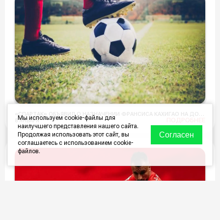
«СПАРТАК» ОБЪЯВИЛ О НАЗНАЧЕНИИ ФРАНСИСА КАХИГАО НА ДОЛЖНОСТЬ СПОРТИВНОГО ДИРЕКТОРА
Мы используем cookie-файлы для
ПОДРОБНЕЕ
8 ЯНВАРЯ
наилучшего представления нашего сайта.
Согласен
Продолжая использовать этот сайт, вы
соглашаетесь с использованием cookie-
файлов.
ОЧИСТИТЬ ЗАКАЗ
КОЛ-ВО БИЛЕТОВ:
0
ШТ.
СУММА:
0 ₽