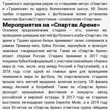
Тушинского аэродрома рядом со станциями метро «Спартак»
и «Тушинская» по адресу: Волоколамское шоссе, 69. Около
трибун стадиона рядом с футбольным полем установлен
памятник братьям Старостиным – основателям «Спартака».
Мероприятия на «Спартак Арене»
Основное предназначение стадион – это, конечно же,
проведение домашних матчей футбольного клуба «Спартак». На
арене в Тушино красно-белые принимают своих соперников в
рамках Премьер-лиги, Кубка России, еврокубков и проводят
знаковые товарищеские матчи. Также на «Спартак Арене»
играет сборная России. Стадион принимал в 2017 году
поединки Кубка Конфедераций с участием сильнейших сборных
мира (в том, числе, игру между Россией и Португалией), а в
2018 году стал одной из главных арен для проведения
чемпионата мира по футболу. На спартаковском стадионе
прошли пять матчей мундиаля, включая встречу 1/8 финала
между Англией и Колумбией. Также на «Спартак Арене»
проходят музыкальные фестивали и концерты звезд
российской и мировой эстрады. В 2017 году на стадионе
выступила легендарная группа Depeche Mode, а в 2019 году
свое 50-летие на «Спартак Арене» отметила группа «Машина